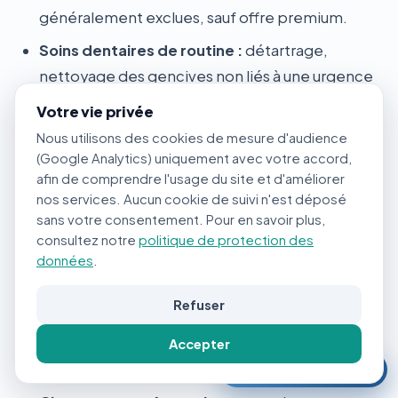
généralement exclues, sauf offre premium.
Soins dentaires de routine :
détartrage,
nettoyage des gencives non liés à une urgence
dentaire.
Votre vie privée
Nous utilisons des cookies de mesure d'audience
Exclusions fréquentes (selon les assureurs)
(Google Analytics) uniquement avec votre accord,
afin de comprendre l'usage du site et d'améliorer
Prédispositions raciales :
certains assureurs
nos services. Aucun cookie de suivi n'est déposé
excluent les conditions génétiques connues
sans votre consentement. Pour en savoir plus,
chez les races (ex. : maladies rénales chez les
consultez notre
politique de protection des
Persans et Maine Coons, à partir de 5 à 8 ans
données
.
selon l'assureur). Grave limitation à vérifier.
Refuser
Chats sans puce électronique :
de plus en plus
d'assureurs refusent de couvrir les chats non
Accepter
⚡
identifiés. Obligatoire en pratique.
Mon offre en 2 min