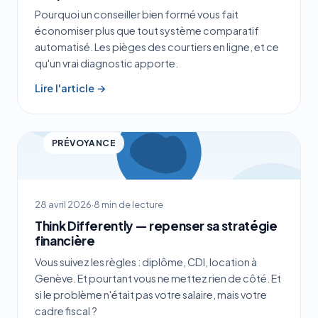
Pourquoi un conseiller bien formé vous fait
économiser plus que tout système comparatif
automatisé. Les pièges des courtiers en ligne, et ce
qu'un vrai diagnostic apporte.
Lire l'article →
PRÉVOYANCE
28 avril 2026
·
8 min de lecture
Think Differently — repenser sa stratégie
financière
Vous suivez les règles : diplôme, CDI, location à
Genève. Et pourtant vous ne mettez rien de côté. Et
si le problème n'était pas votre salaire, mais votre
cadre fiscal ?