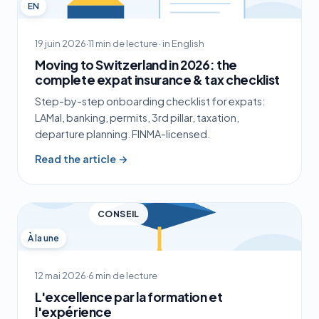
EN
19 juin 2026
·
11 min de lecture · in English
Moving to Switzerland in 2026: the
complete expat insurance & tax checklist
Step-by-step onboarding checklist for expats:
LAMal, banking, permits, 3rd pillar, taxation,
departure planning. FINMA-licensed.
Read the article →
CONSEIL
À la une
12 mai 2026
·
6 min de lecture
L'excellence par la formation et
l'expérience