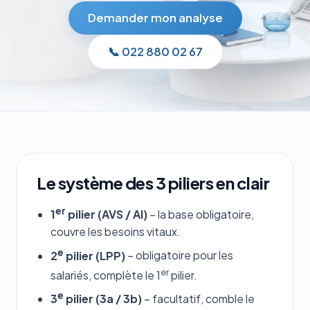
Demander mon analyse
📞 022 880 02 67
Le système des 3 piliers en clair
er
1
pilier (AVS / AI)
– la base obligatoire,
couvre les besoins vitaux.
e
2
pilier (LPP)
– obligatoire pour les
er
salariés, complète le 1
pilier.
e
3
pilier (3a / 3b)
– facultatif, comble le