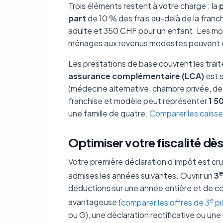
Trois éléments restent à votre charge : la
part
de 10 % des frais au-delà de la fran
adulte et 350 CHF pour un enfant. Les moin
ménages aux revenus modestes peuvent d
Les prestations de base couvrent les trait
assurance complémentaire (LCA)
est s
(médecine alternative, chambre privée, dent
franchise et modèle peut représenter
1 5
une famille de quatre.
Comparer les caisse
Optimiser votre fiscalité dè
Votre première déclaration d'impôt est cru
admises les années suivantes. Ouvrir un
3
déductions sur une année entière et de c
e
avantageuse (
comparer les offres de 3
pil
ou G), une déclaration rectificative ou un