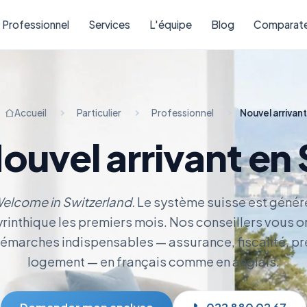
Professionnel
Services
L'équipe
Blog
Comparate
Accueil
Particulier
Professionnel
Nouvel arrivant
ouvel arrivant en
elcome in Switzerland.
Le système suisse est génér
rinthique les premiers mois. Nos conseillers vous o
démarches indispensables — assurance, fiscalité, p
logement — en français comme en anglais.