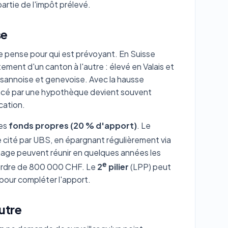
artie de l'impôt prélevé.
se
le pense pour qui est prévoyant. En Suisse
tement d'un canton à l'autre : élevé en Valais et
lausannoise et genevoise. Avec la hausse
nancé par une hypothèque devient souvent
ocation.
des
fonds propres (20 % d'apport)
. Le
ple cité par UBS, en épargnant régulièrement via
nage peuvent réunir en quelques années les
e
l'ordre de 800 000 CHF. Le
2
pilier
(LPP) peut
 pour compléter l'apport.
utre