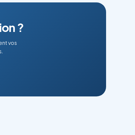
ion ?
ent vos
s.