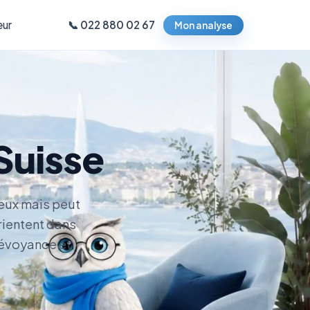
ur
📞 022 880 02 67
Mon analyse
 Suisse
eux mais peut
rientent dans
révoyance et