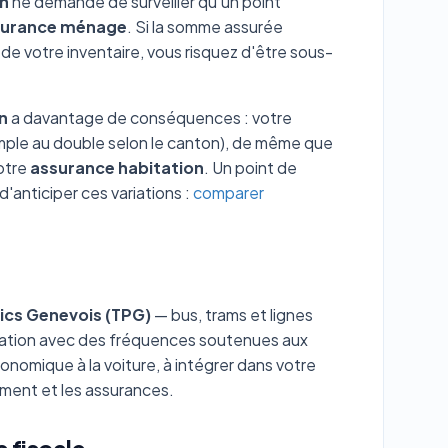
n
ne demande de surveiller qu'un point
assurance ménage
. Si la somme assurée
e de votre inventaire, vous risquez d'être sous-
n
a davantage de conséquences : votre
simple au double selon le canton), de même que
otre
assurance habitation
. Un point de
anticiper ces variations :
comparer
ics Genevois (TPG)
— bus, trams et lignes
ération avec des fréquences soutenues aux
onomique à la voiture, à intégrer dans votre
ment et les assurances.