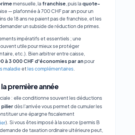
prime
mensuelle, la
franchise
, puis la
quote-
chise — plafonnée à 700 CHF par an pour un
s de 18 ans ne paient pas de franchise, et les
emander un subside de réduction de primes.
ements impératifs et essentiels ; une
ouvent utile pour mieux se protéger
aire, etc.). Bien arbitrer entre caisse,
00 à 3 000 CHF d'économies par an
pour
s maladie
et
les complémentaires
.
s la première année
ciale : elle conditionne souvent les déductions
e
pilier
dès l'arrivée vous permet de cumuler les
onstituer une épargne fiscalement
ier
). Si vous êtes imposé à la source (permis B
e demande de taxation ordinaire ultérieure peut,