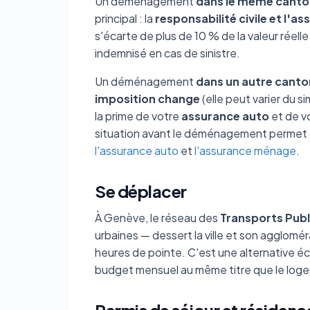
Un déménagement
dans le même canto
principal : la
responsabilité civile et l'
s'écarte de plus de 10 % de la valeur réell
indemnisé en cas de sinistre.
Un déménagement
dans un autre canto
imposition change
(elle peut varier du 
la prime de votre
assurance auto
et de v
situation avant le déménagement permet d'
l'assurance auto
et
l'assurance ménage
.
Se déplacer
À Genève, le réseau des
Transports Publ
urbaines — dessert la ville et son agglom
heures de pointe. C'est une alternative éc
budget mensuel au même titre que le loge