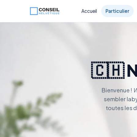
Accueil
Particulier
🇨🇭 N
Bienvenue !
W
sembler laby
toutes les 