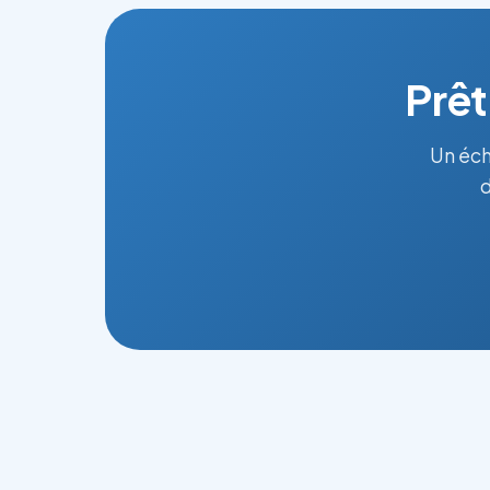
Prêt
Un éch
d