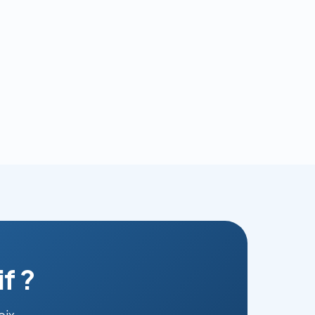
f ?
oix.