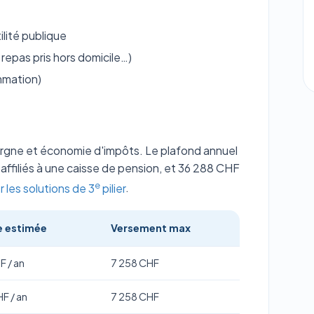
lité publique
 repas pris hors domicile…)
mmation)
pargne et économie d'impôts. Le plafond annuel
 affiliés à une caisse de pension, et 36 288 CHF
e
les solutions de 3
pilier
.
 estimée
Versement max
F / an
7 258 CHF
F / an
7 258 CHF