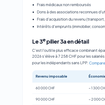
Frais médicaux non remboursés
Dons à des associations reconnues d'uti
Frais d'acquisition du revenu (transport,
Intérêts d'emprunts (immobilier, conso
e
Le 3
pilier 3a en détail
C'est l'outil le plus efficace combinant é
2026 s'élève à 7 258 CHF pour les salariés
pour les indépendants sans LPP.
Comparer 
Revenu imposable
Économie
60 000 CHF
~ 1 300 CH
90 000 CHF
~ 2 000 CH