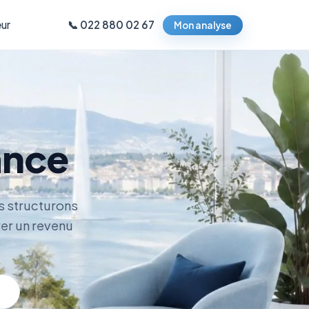
ur
📞 022 880 02 67
Mon analyse
ance
us structurons
er un revenu