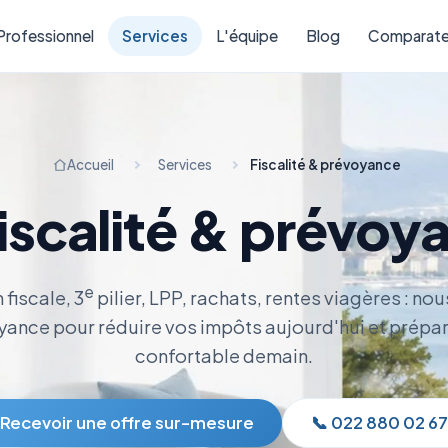
Professionnel
Services
L'équipe
Blog
Comparate
Accueil
Services
Fiscalité & prévoyance
Fiscalité & prévoy
e
fiscale, 3
pilier, LPP, rachats, rentes viagères : no
yance pour réduire vos impôts aujourd'hui et prépar
confortable demain.
Recevoir une offre sur-mesure
📞 022 880 02 67