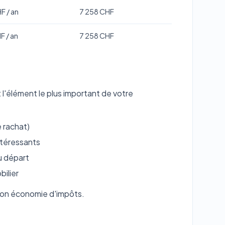
F / an
7 258 CHF
F / an
7 258 CHF
l'élément le plus important de votre
e rachat)
ntéressants
u départ
bilier
on économie d'impôts.